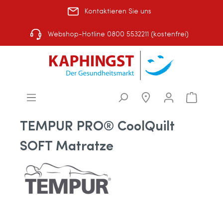
Kontaktieren Sie uns
Rezept einlösen
|
Über uns
|
Shop-Auswahl
Webshop-Hotline 0800 5532211 (kostenfrei)
TEMPUR PRO® CoolQuilt
SOFT Matratze