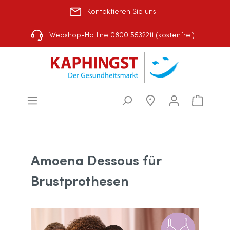
Kontaktieren Sie uns
Rezept einlösen
|
Über uns
|
Shop-Auswahl
Webshop-Hotline 0800 5532211 (kostenfrei)
Amoena Dessous für
Brustprothesen