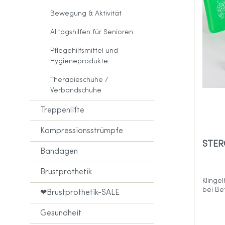
Anita 
Amoena Home & Leisure Wear für
Bewegung & Aktivität
Anita 
Brustprothesen
Alltagshilfen für Senioren
Amoena Sportkleidung
Pflegehilfsmittel und
Accessoires
Hygieneprodukte
Amoena Größentabelle
Therapieschuhe /
Verbandschuhe
Treppenlifte
Kompressionsstrümpfe
STER
Bandagen
Brustprothetik
Klinge
bei Be
❤Brustprothetik-SALE
Gesundheit