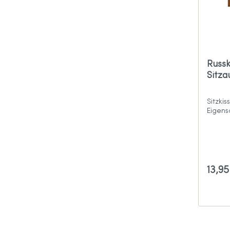
Russk
Sitza
Sitzki
Eigens
13,9