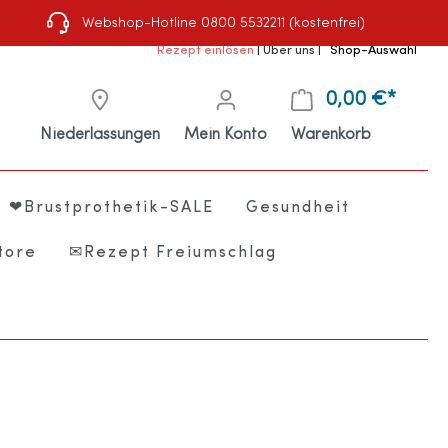
Webshop-Hotline 0800 5532211 (kostenfrei)
Rezept einlösen
|
Über uns
|
Shop-Auswahl
0,00 €*
Niederlassungen
Mein Konto
Warenkorb
❤Brustprothetik-SALE
Gesundheit
tore
✉Rezept Freiumschlag
e