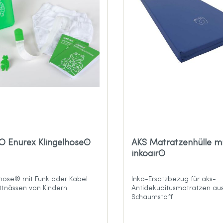
Sport-Kollektion
care Größentabelle
O Enurex Klingelhose®
AKS Matratzenhülle m
inkoair®
lhose® mit Funk oder Kabel
Inko-Ersatzbezug für aks-
ttnässen von Kindern
Antidekubitusmatratzen au
Schaumstoff