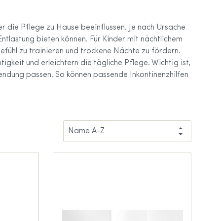
tprothese
der die Pflege zu Hause beeinflussen. Je nach Ursache
 Entlastung bieten können. Für Kinder mit nächtlichem
ß
efühl zu trainieren und trockene Nächte zu fördern.
tten
ationen
gkeit und erleichtern die tägliche Pflege. Wichtig ist,
endung passen. So können passende Inkontinenzhilfen
en
ohlen
ndschuhe