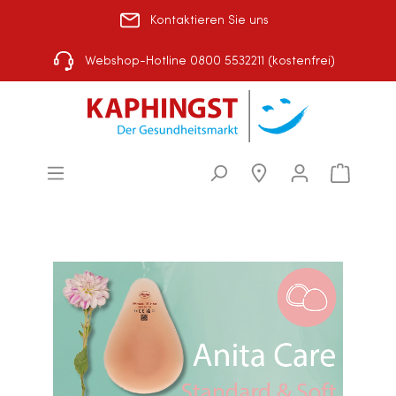
Kontaktieren Sie uns
Rezept einlösen
|
Über uns
|
Shop-Auswahl
Webshop-Hotline 0800 5532211 (kostenfrei)