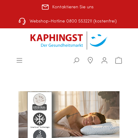
Kontaktieren Sie uns
Rezept einlösen
|
Über uns
|
Shop-Auswahl
Webshop-Hotline 0800 5532211 (kostenfrei)