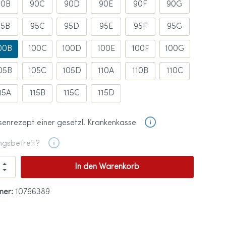
90B
90C
90D
90E
90F
90G
95B
95C
95D
95E
95F
95G
00B
100C
100D
100E
100F
100G
05B
105C
105D
110A
110B
110C
15A
115B
115C
115D
senrezept einer gesetzl. Krankenkasse
ngsbefreit?
In den Warenkorb
mer:
10766389