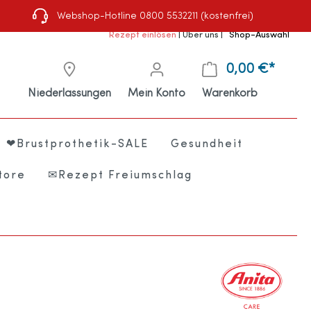
Webshop-Hotline 0800 5532211 (kostenfrei)
Rezept einlösen
|
Über uns
|
Shop-Auswahl
0,00 €*
Niederlassungen
Mein Konto
Warenkorb
❤Brustprothetik-SALE
Gesundheit
tore
✉Rezept Freiumschlag
e