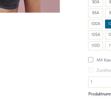
90A
Sport-Kollektion
care Größentabelle
95A
100A
1
105A
1
110D
1
Mit Kas
Zuzahlu
Produktnum