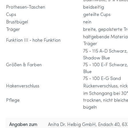
Baumwolle, 5 % Visko
Prothesen-Taschen
beidseitig
Cups
geteilte Cups
Brustbügel
nein
Träger
breite, gepolsterte Tr
haltgebende Material
Funktion III - hohe Funktion
Träger
75 - 115 A-D Schwarz, 
Shadow Blue
Größen & Farben
75 - 100 E-F Schwarz,
Blue
75 - 100 E-G Sand
Hakenverschluss
Rückenverschluss, nick
im Schongang bei 30°
Pflege
trocknen, nicht bleiche
bügeln
Angaben zum
Anita Dr. Helbig GmbH, Endach 40, 63