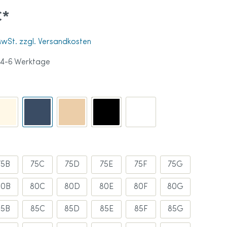
€*
tprothese
 MwSt. zzgl. Versandkosten
ß
tten
ationen
 4-6 Werktage
en
ohlen
ndschuhe
75B
75C
75D
75E
75F
75G
80B
80C
80D
80E
80F
80G
85B
85C
85D
85E
85F
85G