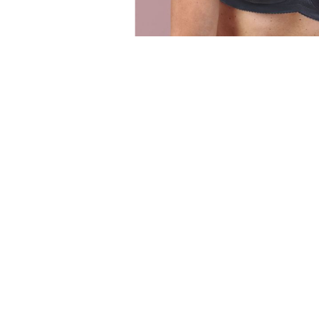
Anita 
Amoena Home & Leisure Wear für
Anita 
Brustprothesen
Amoena Sportkleidung
Accessoires
Amoena Größentabelle