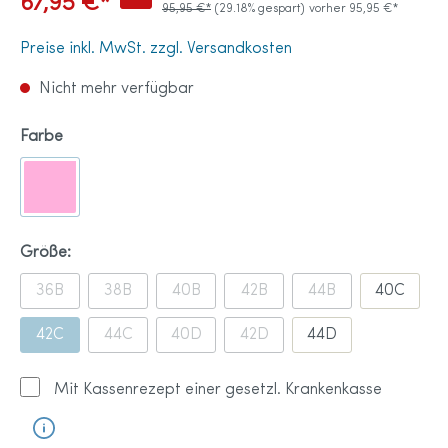
67,95 €*
95,95 €*
(29.18% gespart)
vorher 95,95 €*
Preise inkl. MwSt. zzgl. Versandkosten
Nicht mehr verfügbar
Farbe
Größe:
36B
38B
40B
42B
44B
40C
42C
44C
40D
42D
44D
Mit Kassenrezept einer gesetzl. Krankenkasse