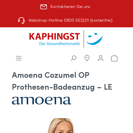
Kontaktieren Sie uns
Rezept einlösen
|
Über uns
|
Shop-Auswahl
Webshop-Hotline 0800 5532211 (kostenfrei)
Amoena Cozumel OP
Prothesen-Badeanzug – LE