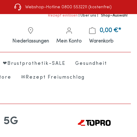
Webshop-Hotline 0800 5532211 (kostenfrei)
Rezept einlösen
|
Über uns
|
Shop-Auswahl
0,00 €*
Niederlassungen
Mein Konto
Warenkorb
❤Brustprothetik-SALE
Gesundheit
tore
✉Rezept Freiumschlag
a 5G
e