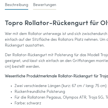
Anita 
Beschreibung
Bewertungen
Amoena Home & Leisure Wear für
Anita 
Brustprothesen
Amoena Sportkleidung
Topro Rollator-Rückengurt für O
Accessoires
Amoena Größentabelle
Wer mit dem Rollator unterwegs ist und sich zwischendurch
einfach auf der Sitzfläche des Rollators Platz nehmen. Um d
Rückengurt ausstatten.
Der Rollator-Rückengurt mit Polsterung für das Modell Tro
geeignet, und lässt sich einfach an den Griffstangen monti
cm) bestellt werden.
Wesentliche Produktmerkmale Rollator-Rückengurt für Troja
Zwei verschiedene Längen (kurz: 67 cm / lang: 75 cm)
Rückenfreundliche Polsterung
Für die Rollatoren Pegasus, Olympos ATR, Troja 5G, 
Farbe: schwarz