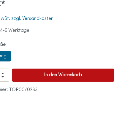
€*
tprothese
 MwSt. zzgl. Versandkosten
ß
 4-6 Werktage
tten
ationen
öße
en
ohlen
ang
In den Warenkorb
ndschuhe
mer:
TOP00/0283