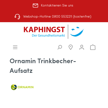
Kontaktieren Sie uns
Rezept einlösen
|
Über uns
|
Shop-Auswahl
Webshop-Hotline 0800 5532211 (kostenfrei)
Ornamin Trinkbecher-
Aufsatz