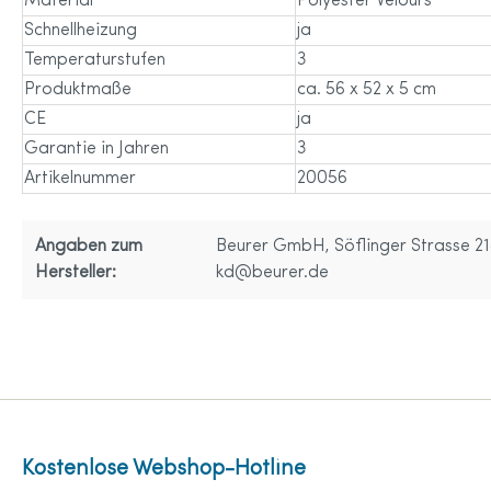
Material
Polyester Velours
Schnellheizung
ja
Temperaturstufen
3
Produktmaße
ca. 56 x 52 x 5 cm
CE
ja
Garantie in Jahren
3
Artikelnummer
20056
Angaben zum
Beurer GmbH, Söflinger Strasse 21
Hersteller:
kd@beurer.de
Kostenlose Webshop-Hotline