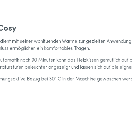
Sport-Kollektion
care Größentabelle
 Cosy
 dient mit seiner wohltuenden Wärme zur gezielten Anwendung
luss ermöglichen ein komfortables Tragen.
tautomatik nach 90 Minuten kann das Heizkissen gemütlich a
turstufen beleuchtet angezeigt und lassen sich auf die eignen
atmungsaktive Bezug bei 30° C in der Maschine gewaschen wer