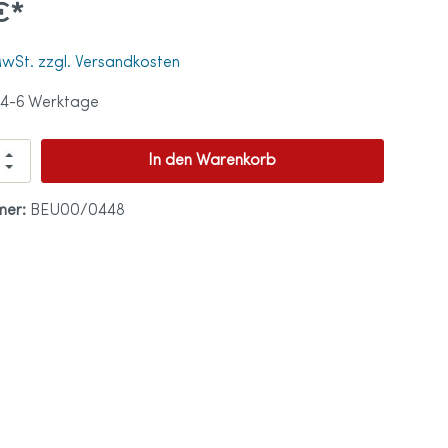
€*
tprothese
 MwSt. zzgl. Versandkosten
ß
 4-6 Werktage
tten
ationen
In den Warenkorb
en
ohlen
mer:
BEU00/0448
ndschuhe