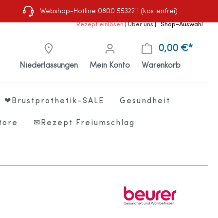
Webshop-Hotline 0800 5532211 (kostenfrei)
Rezept einlösen
|
Über uns
|
Shop-Auswahl
0,00 €*
Niederlassungen
Mein Konto
Warenkorb
❤Brustprothetik-SALE
Gesundheit
tore
✉Rezept Freiumschlag
e