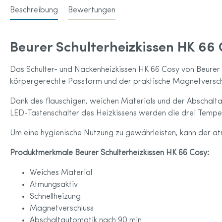
Anita 
Beschreibung
Bewertungen
Amoena Home & Leisure Wear für
Anita 
Brustprothesen
Amoena Sportkleidung
Beurer Schulterheizkissen HK 66
Accessoires
Amoena Größentabelle
Das Schulter- und Nackenheizkissen HK 66 Cosy von Beurer
körpergerechte Passform und der praktische Magnetversch
Dank des flauschigen, weichen Materials und der Abschal
LED-Tastenschalter des Heizkissens werden die drei Tempera
Um eine hygienische Nutzung zu gewährleisten, kann der 
Produktmerkmale Beurer Schulterheizkissen HK 66 Cosy:
Weiches Material
Atmungsaktiv
Schnellheizung
Magnetverschluss
Abschaltautomatik nach 90 min