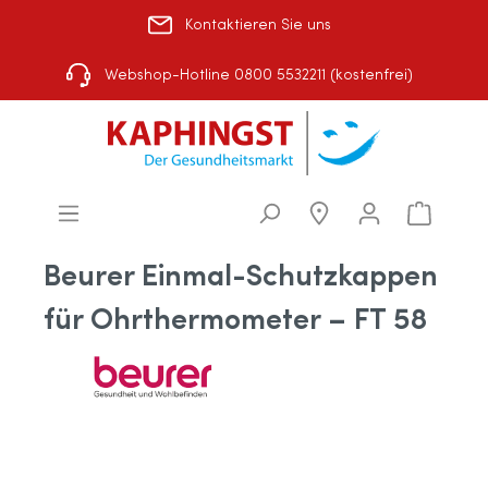
Kontaktieren Sie uns
Rezept einlösen
|
Über uns
|
Shop-Auswahl
Webshop-Hotline 0800 5532211 (kostenfrei)
Beurer Einmal-Schutzkappen
für Ohrthermometer – FT 58