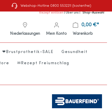
Webshop-Hotline 0800 5532211 (kostenfrei)
Rezept einlösen
|
Über uns
|
Shop-Auswahl
0,00 €*
Niederlassungen
Mein Konto
Warenkorb
❤Brustprothetik-SALE
Gesundheit
tore
✉Rezept Freiumschlag
e