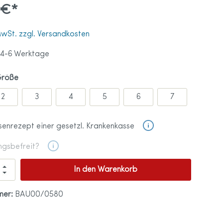
 €*
tprothese
 MwSt. zzgl. Versandkosten
ß
 4-6 Werktage
tten
ationen
Größe
en
ohlen
2
3
4
5
6
7
senrezept einer gesetzl. Krankenkasse
ngsbefreit?
ndschuhe
In den Warenkorb
mer:
BAU00/0580