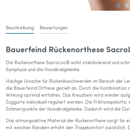
Anita 
Amoena Home & Leisure Wear für
Anita 
Brustprothesen
Amoena Sportkleidung
Beschreibung
Bewertungen
Accessoires
Amoena Größentabelle
Bauerfeind Rückenorthese Sacr
Die Rückenorthese SacroLoc® wirkt stabilisierend und schm
Symphyse und die Iliosakralgelenke.
Häufige Ursache für Rückenbeschwerden im Bereich der Lend
die Bauerfeind Orthese gezielt an. Durch die Kombination a
Wirkung optimal entfalten. Das Kreuzbein wird wieder aufge
Zuggurte individuell reguliert werden. Die Friktionspelotte,
Schmerzpunkte der Iliosakralgelenke. Dadurch wird die Du
Das atmungsaktive Material der Rückenorthese sorgt für ein
mit weichen Rändern erhöht den Tragekomfort zusätzlich. 