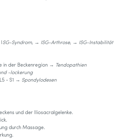
 I
SG-Syndrom
, →
ISG-Arthrose
, →
ISG-Instabilität
e in der Beckenregion →
Tendopathien
nd -lockerung
L5 - S1 →
Spondylodesen
eckens und der Iliosacralgelenke.
ick.
utung durch Massage.
irkung.