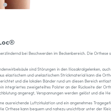
Sport-Kollektion
care Größentabelle
oLoc®
erzlindernd bei Beschwerden im Beckenbereich. Die Orthese st
enwirbelsäule sind Störungen in den Iliosakralgelenken, auc
us elastischem und unelastischem Strickmaterial kann die Orthe
richtet und die lokalen Bänder rund um diesen Bereich entlast
 ein integriertes zweigeteiltes Polster an der Rückseite der O
rchblutung angeregt, Verspannungen werden gelöst und die Hei
e ausreichende Luftzirkulation und ein angenehmes Tragegefüh
Die Orthese kann bequem und nahezu unsichtbar unter der Klei