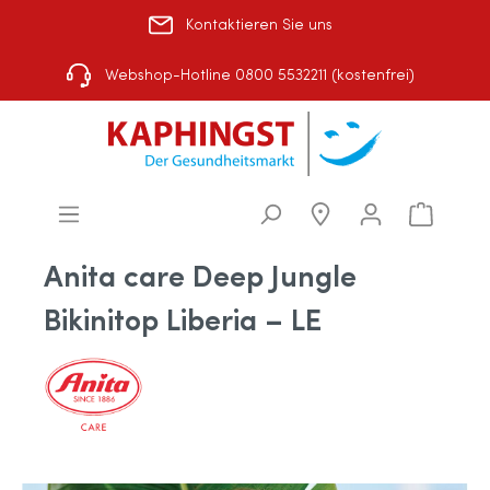
Kontaktieren Sie uns
Rezept einlösen
|
Über uns
|
Shop-Auswahl
Webshop-Hotline 0800 5532211 (kostenfrei)
Anita care Deep Jungle
Bikinitop Liberia – LE