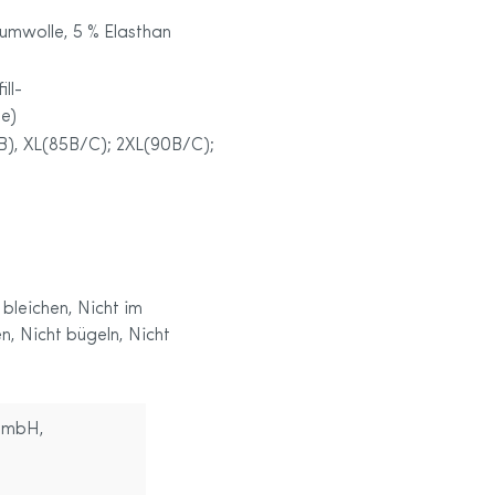
umwolle, 5 % Elasthan
ill-
e)
B), XL(85B/C); 2XL(90B/C);
bleichen, Nicht im
, Nicht bügeln, Nicht
GmbH,