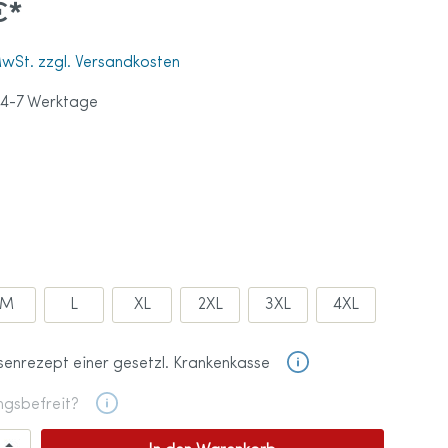
€*
tprothese
 MwSt. zzgl. Versandkosten
ß
 4-7 Werktage
tten
ationen
en
ohlen
ndschuhe
M
L
XL
2XL
3XL
4XL
senrezept einer gesetzl. Krankenkasse
ngsbefreit?