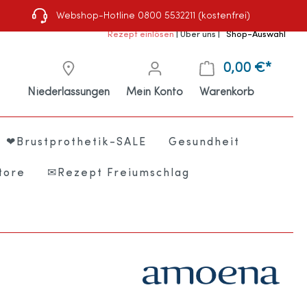
Webshop-Hotline 0800 5532211 (kostenfrei)
Rezept einlösen
|
Über uns
|
Shop-Auswahl
0,00 €*
Niederlassungen
Mein Konto
Warenkorb
❤Brustprothetik-SALE
Gesundheit
tore
✉Rezept Freiumschlag
e