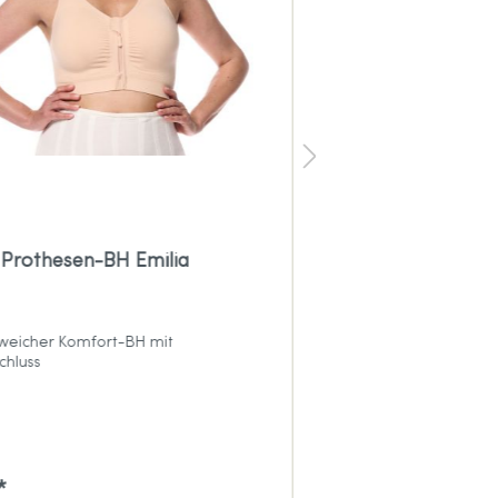
Prothesen-BH Emilia
Amoena Fleur So
Vorderverschluss
 weicher Komfort-BH mit
Besonders weicher B
chluss
mit Vorderverschluss
*
36,95 €*