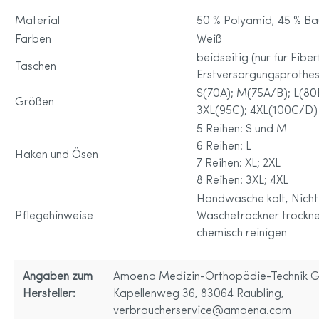
Material
50 % Polyamid, 45 % Ba
Farben
Weiß
beidseitig (nur für Fiberf
Taschen
Erstversorgungsprothes
S(70A); M(75A/B); L(80
Größen
3XL(95C); 4XL(100C/D)
5 Reihen: S und M
6 Reihen: L
Haken und Ösen
7 Reihen: XL; 2XL
8 Reihen: 3XL; 4XL
Handwäsche kalt, Nicht 
Pflegehinweise
Wäschetrockner trocknen
chemisch reinigen
Angaben zum
Amoena Medizin-Orthopädie-Technik 
Hersteller:
Kapellenweg 36, 83064 Raubling,
verbraucherservice@amoena.com