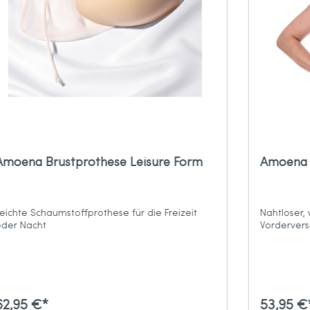
Amoena Brustprothese Leisure Form
Amoena 
eichte Schaumstoffprothese für die Freizeit
Nahtloser,
der Nacht
Vordervers
62,95 €*
53,95 €