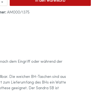
In den Warenkorb
mer:
AM000/1375
n nach dem Eingriff oder während der
ellbar. Die weichen BH-Taschen sind aus
ört zum Lieferumfang des BHs ein Watte
rothese geeignet. Der Sandra SB ist