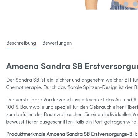
Anita 
Amoena Home & Leisure Wear für
Anita 
Brustprothesen
Amoena Sportkleidung
Accessoires
Amoena Größentabelle
Beschreibung
Bewertungen
Amoena Sandra SB Erstversorg
Der Sandra SB ist ein leichter und angenehm weicher BH fü
Chemotherapie. Durch das florale Spitzen-Design ist der B
Der verstellbare Vorderverschluss erleichtert das An- und 
100 % Baumwolle und speziell für den Gebrauch einer Fiber
zum befüllen der Baumwolltaschen für einen individuellen Vo
bewusst tiefer ausgeschnitten, falls ein Port getragen wird.
Produktmerkmale Amoena Sandra SB Erstversorgungs-BH