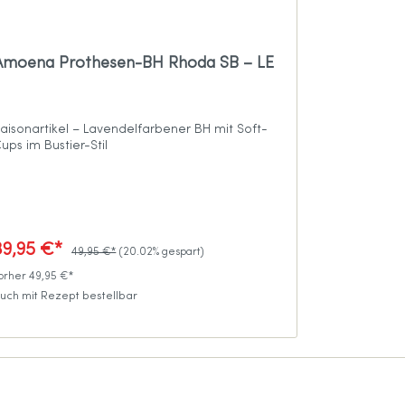
Amoena Prothesen-BH Rhoda SB – LE
aisonartikel – Lavendelfarbener BH mit Soft-
ups im Bustier-Stil
39,95 €*
49,95 €*
(20.02% gespart)
orher 49,95 €*
uch mit Rezept bestellbar