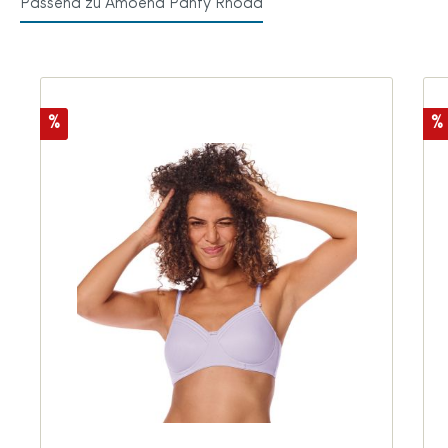
Passend zu Amoena Panty Rhoda
%
%