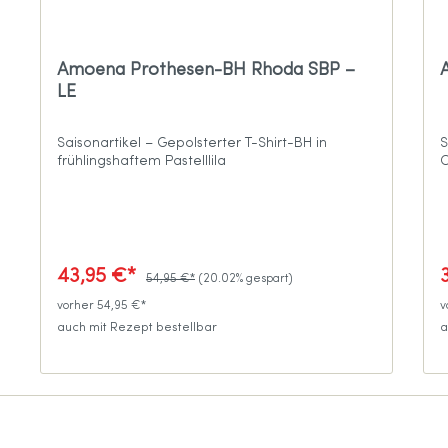
Amoena Prothesen-BH Rhoda SBP –
LE
Saisonartikel – Gepolsterter T-Shirt-BH in
S
frühlingshaftem Pastelllila
C
43,95 €*
54,95 €*
(20.02% gespart)
vorher 54,95 €*
v
auch mit Rezept bestellbar
a