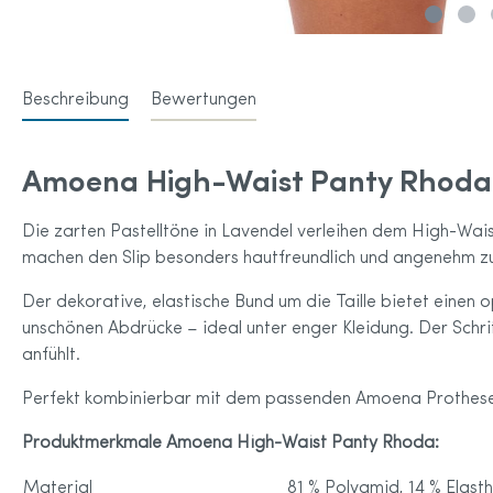
Anita 
Amoena Home & Leisure Wear für
Anita 
Brustprothesen
Amoena Sportkleidung
Beschreibung
Bewertungen
Accessoires
Amoena Größentabelle
Amoena High-Waist Panty Rhoda –
Die zarten Pastelltöne in Lavendel verleihen dem High-Wais
machen den Slip besonders hautfreundlich und angenehm zu
Der dekorative, elastische Bund um die Taille bietet einen 
unschönen Abdrücke – ideal unter enger Kleidung. Der Schri
anfühlt.
Perfekt kombinierbar mit dem passenden Amoena Prothesen-
Produktmerkmale Amoena High-Waist Panty Rhoda:
Material
81 % Polyamid, 14 % Elast