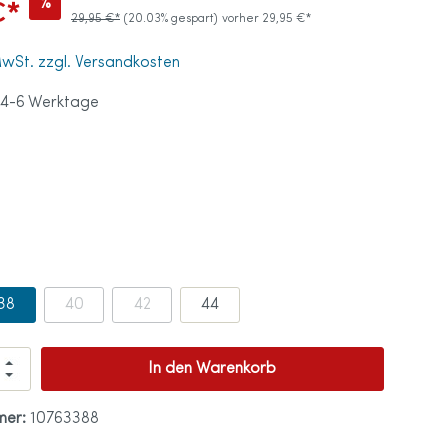
%
€*
29,95 €*
(20.03% gespart)
vorher 29,95 €*
tprothese
 MwSt. zzgl. Versandkosten
ß
 4-6 Werktage
tten
ationen
en
ohlen
ndschuhe
38
40
42
44
In den Warenkorb
mer:
10763388