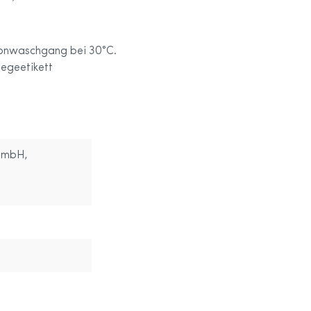
onwaschgang bei 30°C.
legeetikett
GmbH,