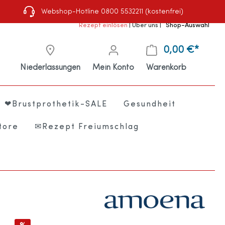
Webshop-Hotline 0800 5532211 (kostenfrei)
Rezept einlösen
|
Über uns
|
Shop-Auswahl
0,00 €*
Niederlassungen
Mein Konto
Warenkorb
❤Brustprothetik-SALE
Gesundheit
tore
✉Rezept Freiumschlag
e