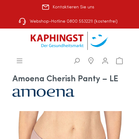
Kontaktieren Sie uns
Rezept einlösen
|
Über uns
|
Shop-Auswahl
Webshop-Hotline 0800 5532211 (kostenfrei)
Amoena Cherish Panty – LE