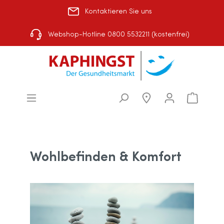
Kontaktieren Sie uns
Rezept einlösen
|
Über uns
|
Shop-Auswahl
Webshop-Hotline 0800 5532211 (kostenfrei)
Wohlbefinden & Komfort